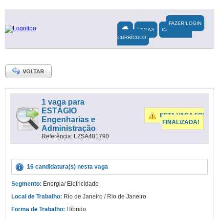
FAZER LOGIN
VAGAS
CADASTRAR
CURRÍCULO
1 vaga para
ESTÁGIO
ESTA VAGA FOI
Engenharias e
FINALIZADA!
Administração
Referência: LZSA481790
16 candidatura(s) nesta vaga
Segmento:
Energia/ Eletricidade
Local de Trabalho:
Rio de Janeiro / Rio de Janeiro
Forma de Trabalho:
Híbrido