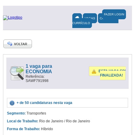
FAZER LOGIN
VAGAS
CADASTRAR
CURRÍCULO
1 vaga para
ECONOMIA
ESTA VAGA FOI
FINALIZADA!
Referência:
SAWF791998
+ de 50 candidaturas nesta vaga
Segmento:
Transportes
Local de Trabalho:
Rio de Janeiro / Rio de Janeiro
Forma de Trabalho:
Híbrido