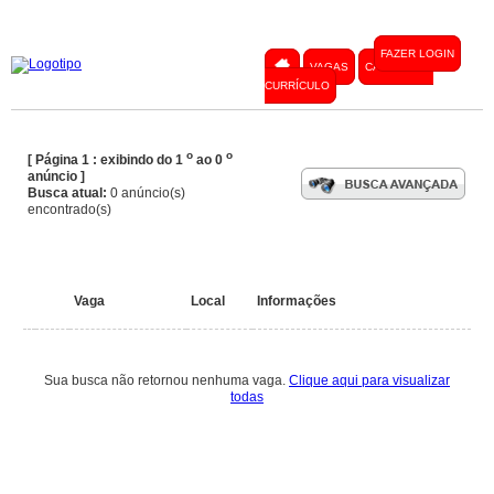
FAZER LOGIN
VAGAS
CADASTRAR
CURRÍCULO
o
o
[ Página 1 : exibindo do 1
ao 0
anúncio ]
Busca atual:
0 anúncio(s)
encontrado(s)
Vaga
Local
Informações
Sua busca não retornou nenhuma vaga.
Clique aqui para visualizar
todas